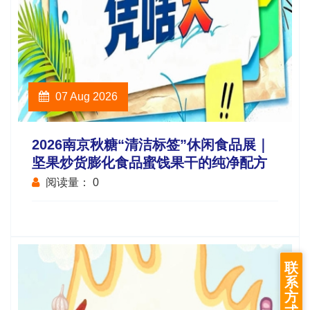
07 Aug 2026
2026南京秋糖“清洁标签”休闲食品展｜
坚果炒货膨化食品蜜饯果干的纯净配方
阅读量：
0
联
系
方