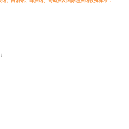
装馆、白酒馆、啤酒馆、葡萄酒及国际烈酒馆收费标准：
）；